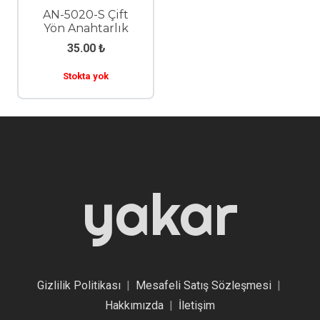
AN-5020-S Çift
Yön Anahtarlık
35.00
₺
Stokta yok
yakar
Gizlilik Politikası
|
Mesafeli Satış Sözleşmesi
|
Hakkımızda
|
İletişim