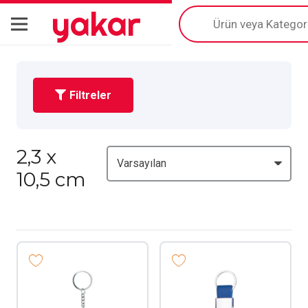
yakar
Products
search
Filtreler
2,3 x
10,5 cm