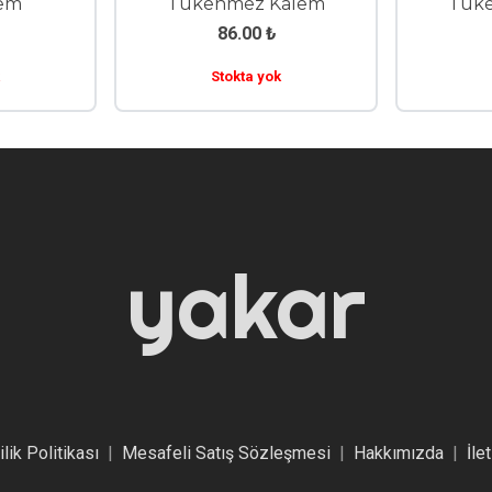
Roller Kalem
Tükenmez 
156.00
₺
86.00
₺
Stokta yok
Stokta yo
yakar
ilik Politikası
|
Mesafeli Satış Sözleşmesi
|
Hakkımızda
|
İle