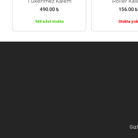
Kalem
Tükenmez Kalem
190.00
₺
490.00
₺
Stokta yok
948 adet stokta
Gizl