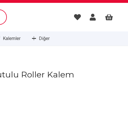
Kalemler
Diğer
Masa Setleri ve Sümenleri
tulu Roller Kalem