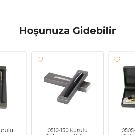
Hoşunuza Gidebilir
0510-350-S Kutulu
0510-130 K