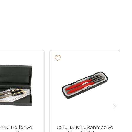
utulu
0505-440 Roller ve
0510-1