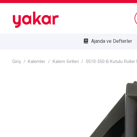
yakar
Ajanda ve Defterler
Bombe Cam Duvar Saatleri
Kupa ve Plaketler
Doğa Dostu Ürünler
Giriş
/
Kalemler
/
Kalem Setleri
/
0510-350-B Kutulu Roller