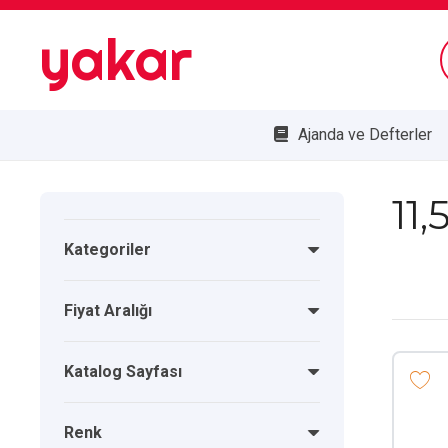
yakar
Ajanda ve Defterler
Bombe Cam Duvar Saatleri
Kupa ve Plaketler
Doğa Dostu Ürünler
11,
Kategoriler
Fiyat Aralığı
Katalog Sayfası
Renk