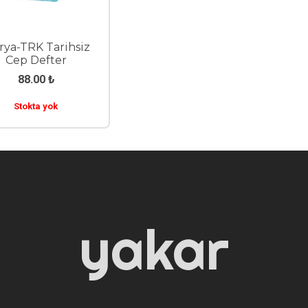
rya-TRK Tarihsiz
Cep Defter
88.00
₺
Stokta yok
yakar