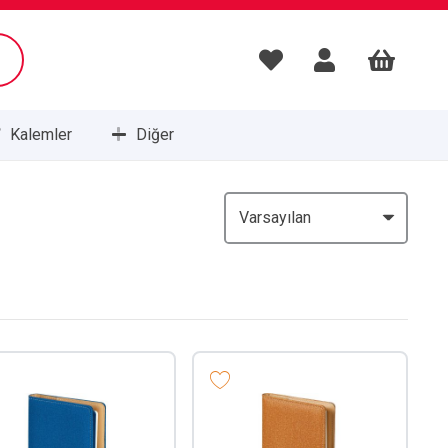
Kalemler
Diğer
Masa Setleri ve Sümenleri