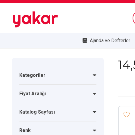
yakar
Ajanda ve Defterler
Bombe Cam Duvar Saatleri
Kupa ve Plaketler
Doğa Dostu Ürünler
14
Kategoriler
Fiyat Aralığı
Katalog Sayfası
Renk