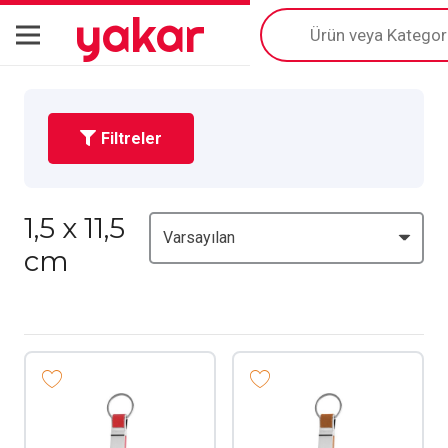
yakar
Products
search
Filtreler
1,5 x 11,5
cm