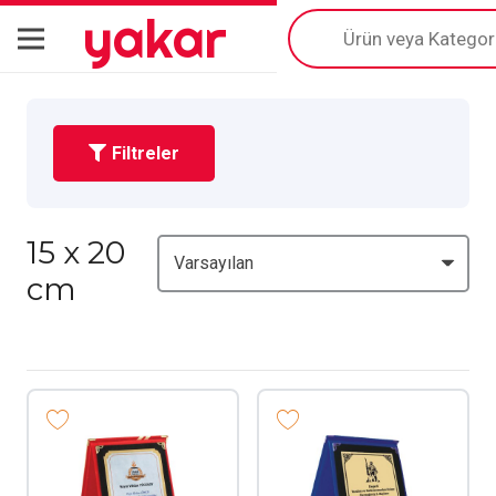
yakar
Products
search
Filtreler
15 x 20
cm