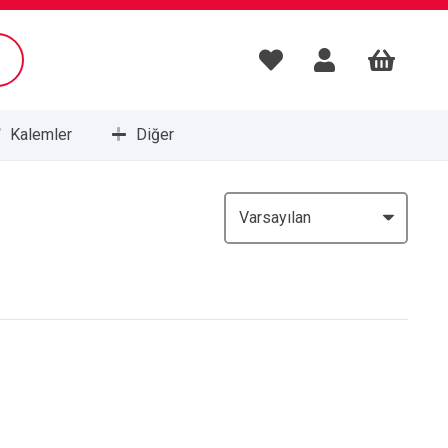
Kalemler
Diğer
Masa Setleri ve Sümenleri