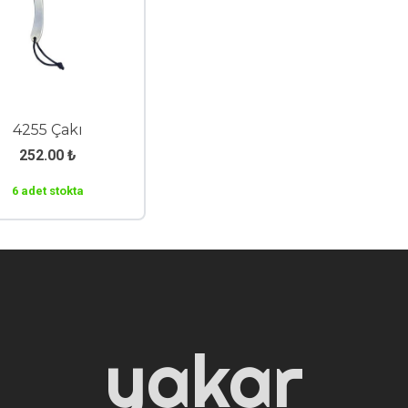
4255 Çakı
252.00
₺
6 adet stokta
yakar