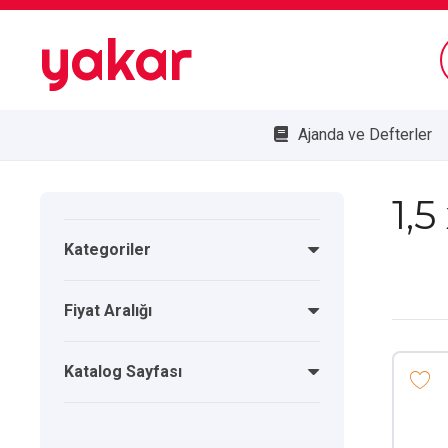
yakar
Ajanda ve Defterler
Bombe Cam Duvar Saatleri
Kupa ve Plaketler
Doğa Dostu Ürünler
1,5
Kategoriler
Fiyat Aralığı
Katalog Sayfası