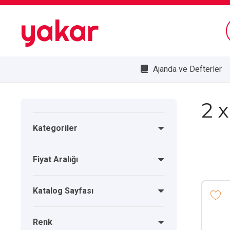
yakar
Ajanda ve Defterler
Bombe Cam Duvar Saatleri
Kupa ve Plaketler
Doğa Dostu Ürünler
2 
Kategoriler
Fiyat Aralığı
Katalog Sayfası
Renk