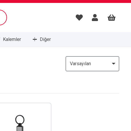
Kalemler
Diğer
Masa Setleri ve Sümenleri