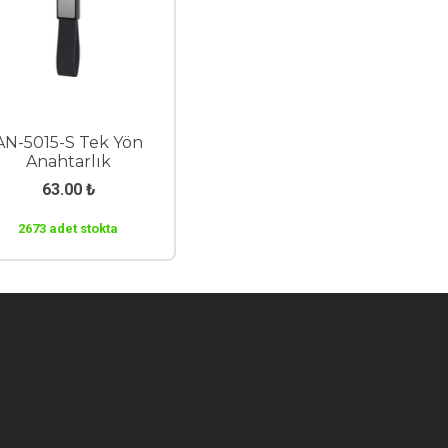
AN-5015-S Tek Yön
Anahtarlık
63.00
₺
2673 adet stokta