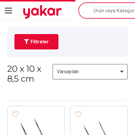
yakar
Products
search
Filtreler
20 x 10 x
8,5 cm