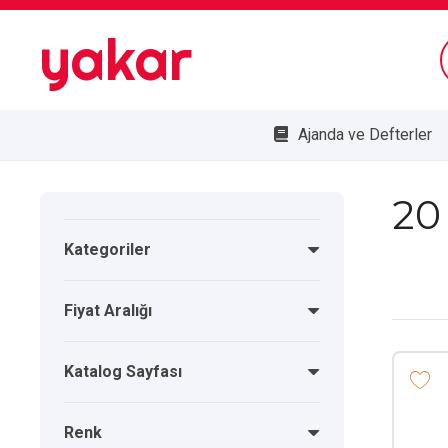
yakar
Ajanda ve Defterler
Bombe Cam Duvar Saatleri
Kupa ve Plaketler
Doğa Dostu Ürünler
20
Kategoriler
Fiyat Aralığı
Katalog Sayfası
Renk