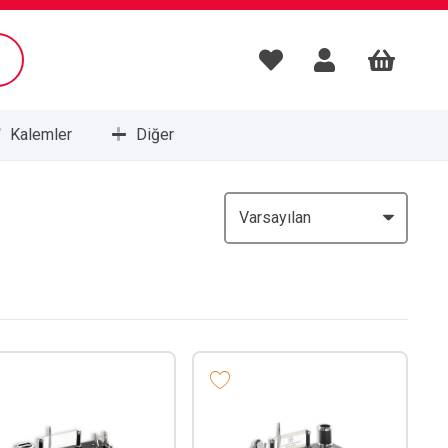
Kalemler
Diğer
Masa Setleri ve Sümenleri