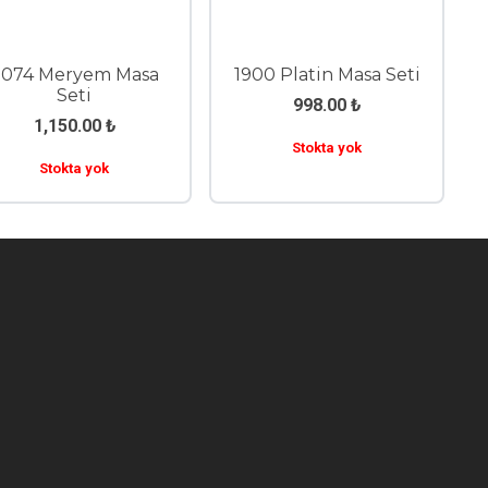
074 Meryem Masa
1900 Platin Masa Seti
Seti
998.00
₺
1,150.00
₺
Stokta yok
Stokta yok