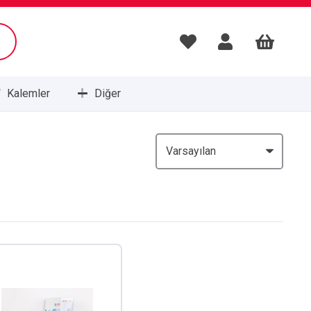
Kalemler
Diğer
Masa Setleri ve Sümenleri