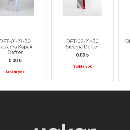
DFT-01-21×30
DFT-02-21×30
D
Taslama Kapak
Sıvama Defter
Defter
0.00
₺
0.00
₺
Stokta yok
Stokta yok