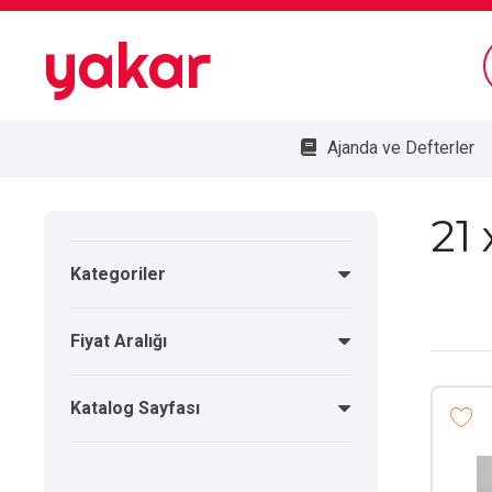
yakar
Ajanda ve Defterler
Bombe Cam Duvar Saatleri
Kupa ve Plaketler
Doğa Dostu Ürünler
21
Kategoriler
Fiyat Aralığı
Katalog Sayfası