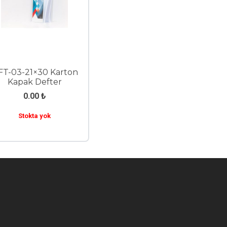
FT-03-21×30 Karton
Kapak Defter
0.00
₺
Stokta yok