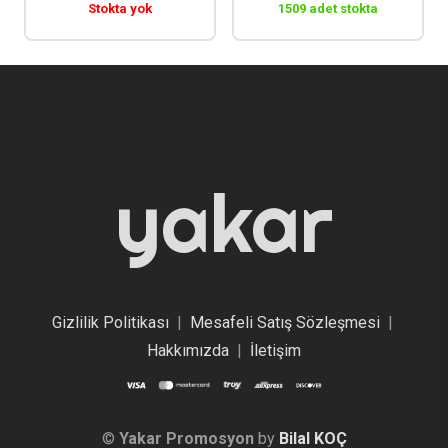
Stokta yok
1509 adet stokta
yakar
Gizlilik Politikası
|
Mesafeli Satış Sözleşmesi
|
Hakkımızda
|
İletişim
©
Yakar Promosyon
by
Bilal KOÇ