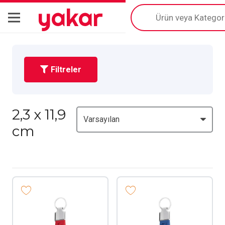
yakar
Products
search
Filtreler
2,3 x 11,9
cm