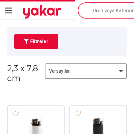
yakar
Products
search
Filtreler
2,3 x 7,8
cm