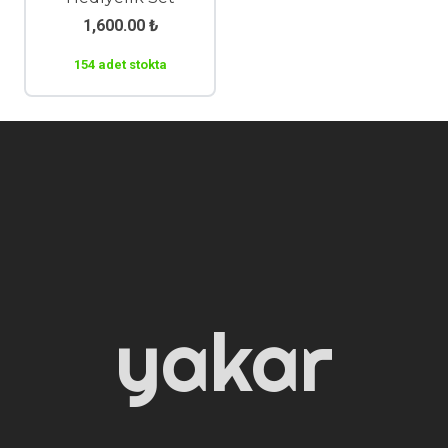
1,600.00
₺
154 adet stokta
yakar