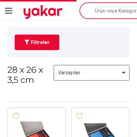
yakar
Products
search
Filtreler
28 x 26 x
3,5 cm