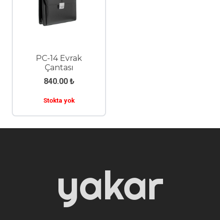
PC-14 Evrak
Çantası
840.00
₺
Stokta yok
yakar