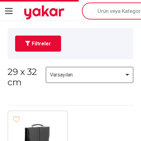
yakar
Products
search
Filtreler
29 x 32
cm