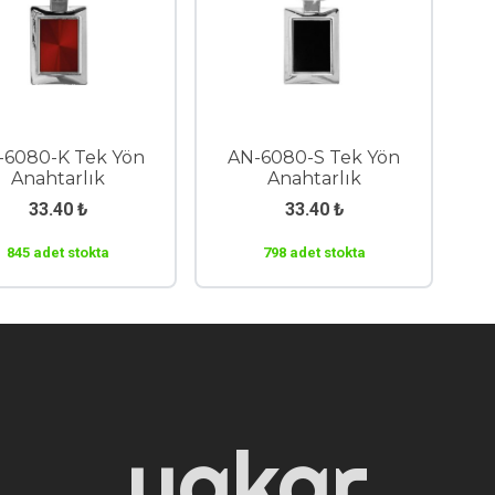
-6080-K Tek Yön
AN-6080-S Tek Yön
Anahtarlık
Anahtarlık
33.40
₺
33.40
₺
845 adet stokta
798 adet stokta
yakar