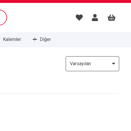
Kalemler
Diğer
Masa Setleri ve Sümenleri