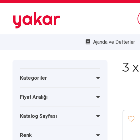
yakar
Ajanda ve Defterler
Bombe Cam Duvar Saatleri
Kupa ve Plaketler
Doğa Dostu Ürünler
3 
Kategoriler
Fiyat Aralığı
Katalog Sayfası
Renk