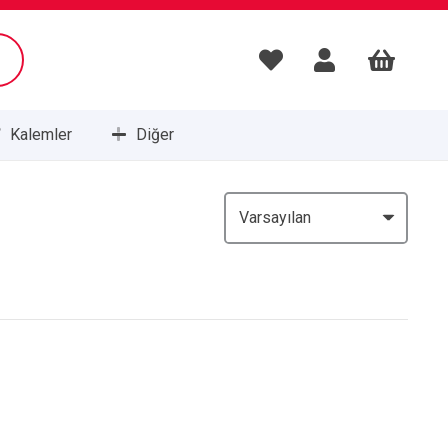
Kalemler
Diğer
Masa Setleri ve Sümenleri