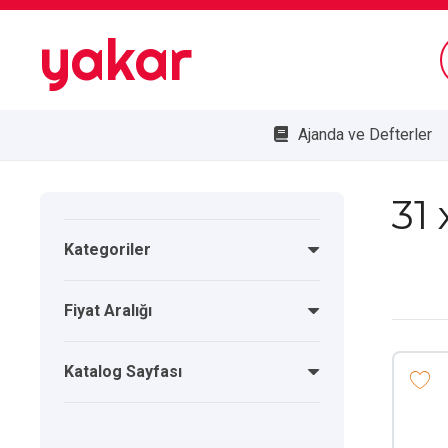
yakar
Ajanda ve Defterler
Bombe Cam Duvar Saatleri
Kupa ve Plaketler
Doğa Dostu Ürünler
31
Kategoriler
Fiyat Aralığı
Katalog Sayfası