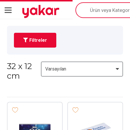
yakar
Products
search
Filtreler
32 x 12
cm