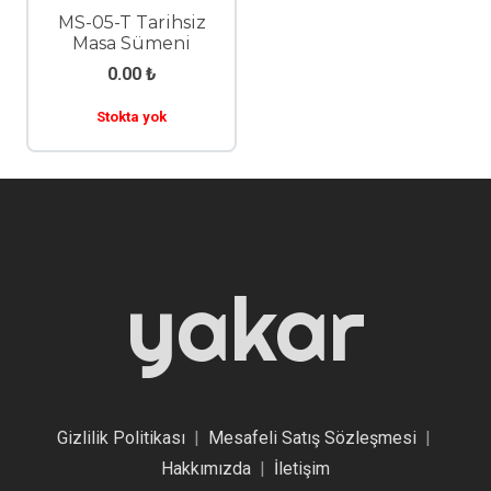
MS-05-T Tarihsiz
Masa Sümeni
0.00
₺
Stokta yok
yakar
Gizlilik Politikası
|
Mesafeli Satış Sözleşmesi
|
Hakkımızda
|
İletişim