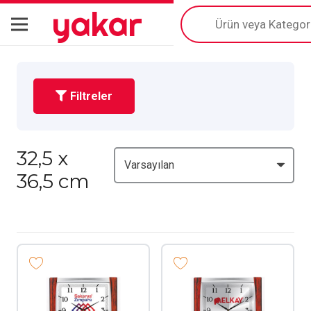
yakar
Products
search
Filtreler
32,5 x
36,5 cm