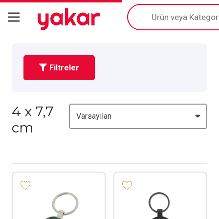
yakar
Products
search
Filtreler
4 x 7,7
cm