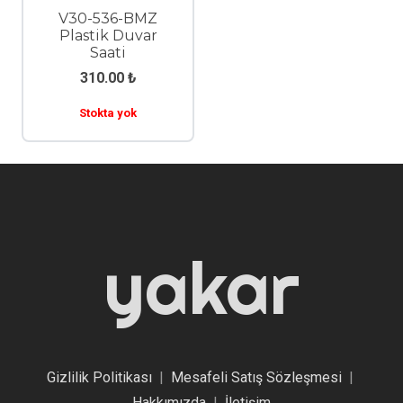
V30-536-BMZ
Plastik Duvar
Saati
310.00
₺
Stokta yok
yakar
Gizlilik Politikası
|
Mesafeli Satış Sözleşmesi
|
Hakkımızda
|
İletişim