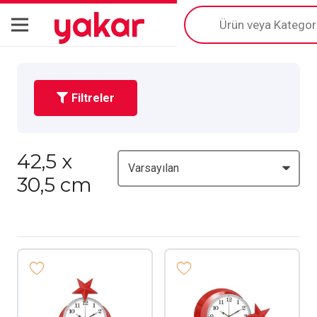
yakar
Products
search
Filtreler
42,5 x
30,5 cm