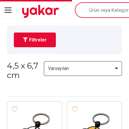
yakar
Products
search
Filtreler
4,5 x 6,7
cm