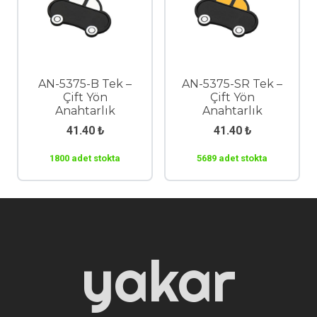
AN-5375-B Tek –
AN-5375-SR Tek –
Çift Yön
Çift Yön
Anahtarlık
Anahtarlık
41.40
₺
41.40
₺
1800 adet stokta
5689 adet stokta
yakar