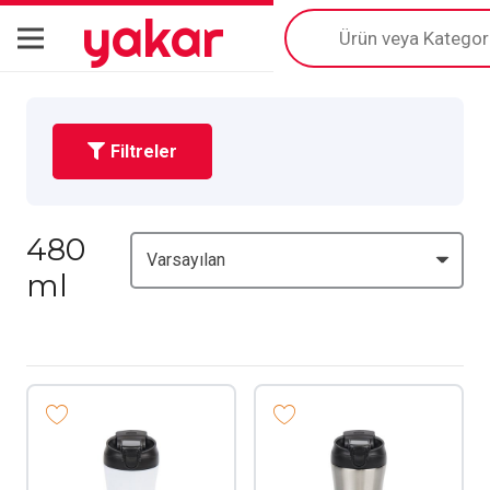
yakar
Products
search
Filtreler
480
ml