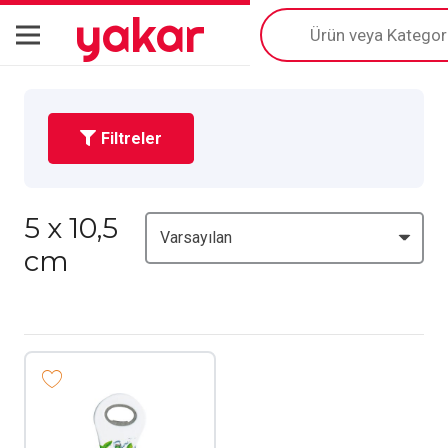
yakar
Products
search
Filtreler
5 x 10,5
cm