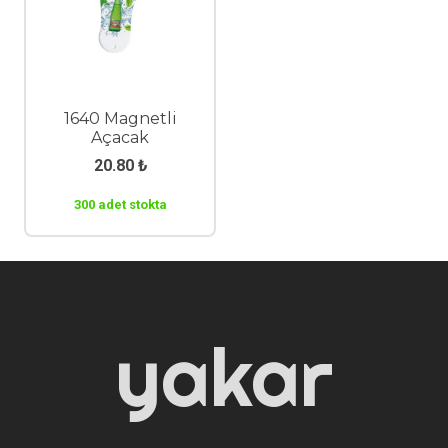
1640 Magnetli
Açacak
20.80
₺
300 adet stokta
yakar