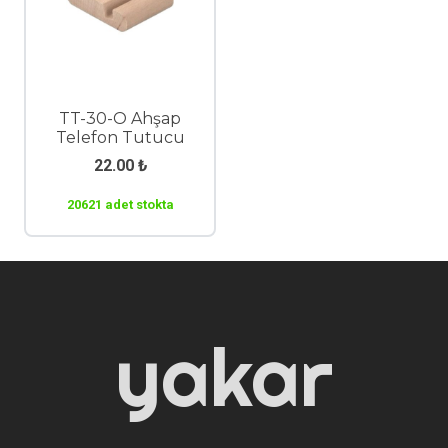
TT-30-O Ahşap
Telefon Tutucu
22.00
₺
20621 adet stokta
yakar