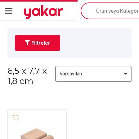
yakar
Products
search
Filtreler
6,5 x 7,7 x
1,8 cm