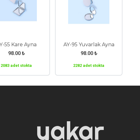
Y-55 Kare Ayna
AY-95 Yuvarlak Ayna
98.00
₺
98.00
₺
2083 adet stokta
2282 adet stokta
yakar