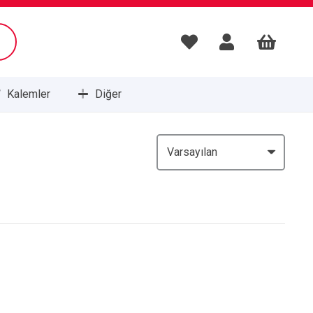
Kalemler
Diğer
Masa Setleri ve Sümenleri