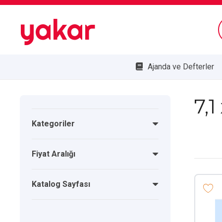
yakar
Ajanda ve Defterler
Bombe Cam Duvar Saatleri
Kupa ve Plaketler
Doğa Dostu Ürünler
7,1
Kategoriler
Fiyat Aralığı
Katalog Sayfası