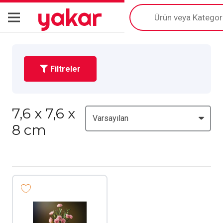
yakar
Products
search
Filtreler
7,6 x 7,6 x
8 cm