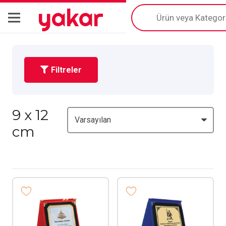
yakar
Products
search
Filtreler
9 x 12
cm