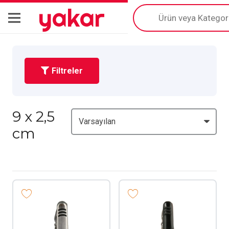
yakar
Products
search
Filtreler
9 x 2,5
cm