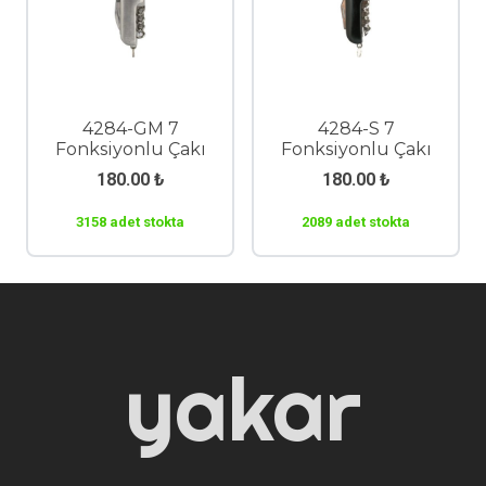
4284-GM 7
4284-S 7
Fonksiyonlu Çakı
Fonksiyonlu Çakı
180.00
₺
180.00
₺
3158 adet stokta
2089 adet stokta
yakar