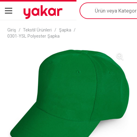
yakar
Products
search
Giriş
/
Tekstil Ürünleri
/
Şapka
/
0301-YSL Polyester Şapka