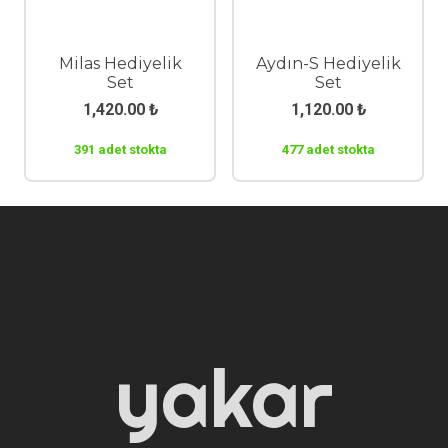
Milas Hediyelik
Aydın-S Hediyelik
Set
Set
1,420.00
₺
1,120.00
₺
391 adet stokta
477 adet stokta
yakar