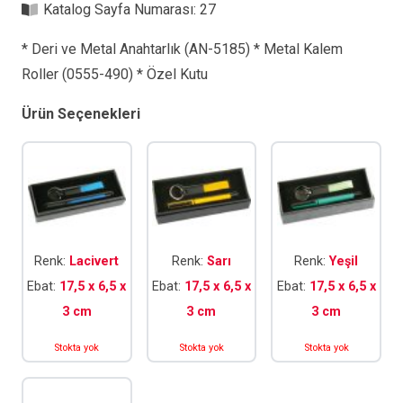
Katalog Sayfa Numarası:
27
* Deri ve Metal Anahtarlık (AN-5185) * Metal Kalem
Roller (0555-490) * Özel Kutu
Ürün Seçenekleri
Renk:
Lacivert
Renk:
Sarı
Renk:
Yeşil
Ebat:
17,5 x 6,5 x
Ebat:
17,5 x 6,5 x
Ebat:
17,5 x 6,5 x
3 cm
3 cm
3 cm
Stokta yok
Stokta yok
Stokta yok