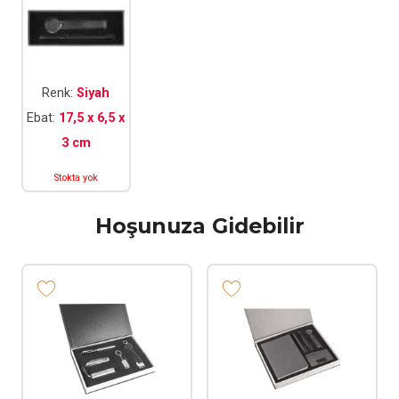
Renk:
Siyah
Ebat:
17,5 x 6,5 x
3 cm
Stokta yok
Hoşunuza Gidebilir