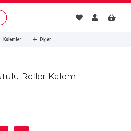
Kalemler
Diğer
Masa Setleri ve Sümenleri
tulu Roller Kalem