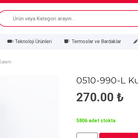
Products
search
Teknoloji Ürünleri
Termoslar ve Bardaklar
 Kalem
0510-990-L Ku
270.00
₺
5806 adet stokta
0510-