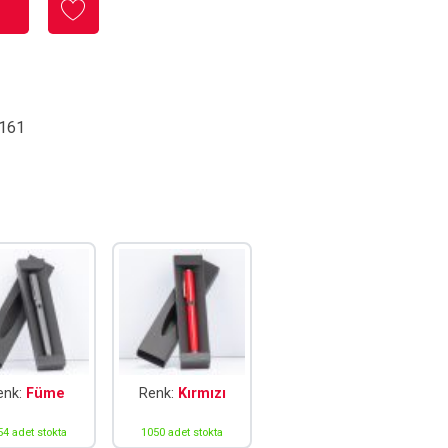
161
enk:
Füme
Renk:
Kırmızı
54 adet stokta
1050 adet stokta