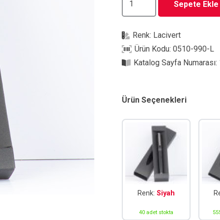
Sepete Ekle
990-
L
Renk:
Lacivert
Kutulu
Ürün Kodu:
0510-990-L
Roller
Katalog Sayfa Numarası:
Kalem
adet
Ürün Seçenekleri
Renk:
Siyah
R
40 adet stokta
55