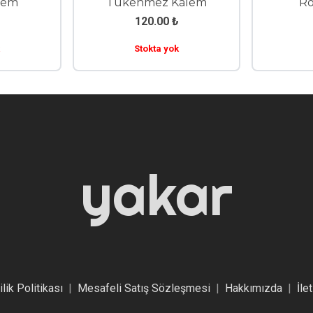
alem
Tükenmez Kalem
Ro
120.00
₺
Stokta yok
yakar
ilik Politikası
|
Mesafeli Satış Sözleşmesi
|
Hakkımızda
|
İle