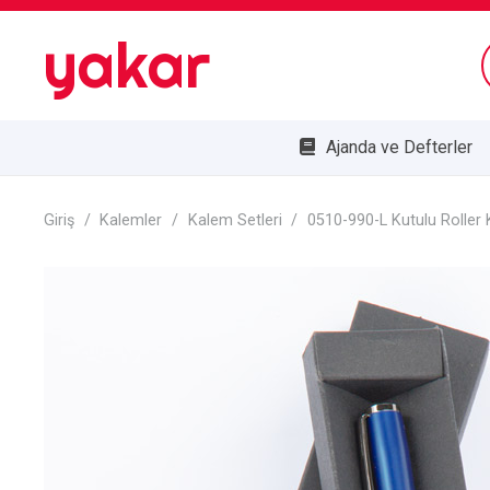
yakar
Ajanda ve Defterler
Bombe Cam Duvar Saatleri
Kupa ve Plaketler
Doğa Dostu Ürünler
Giriş
/
Kalemler
/
Kalem Setleri
/
0510-990-L Kutulu Roller