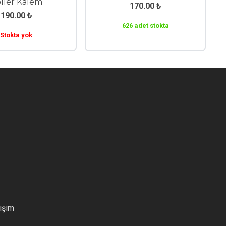
ller Kalem
170.00
₺
190.00
₺
626 adet stokta
Stokta yok
tişim