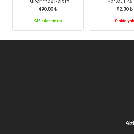
Tükenmez Kalem
Versatil K
490.00
₺
92.00
₺
948 adet stokta
Stokta yok
Gizl