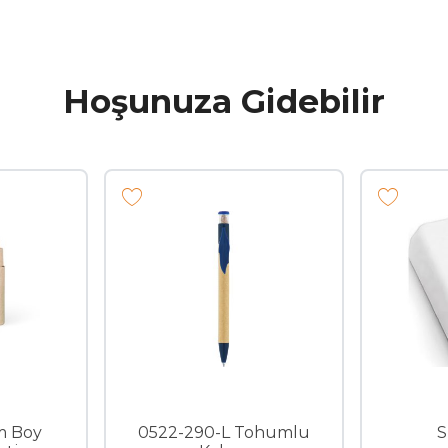
Hoşunuza Gidebilir
m Boy
0522-290-L Tohumlu
S