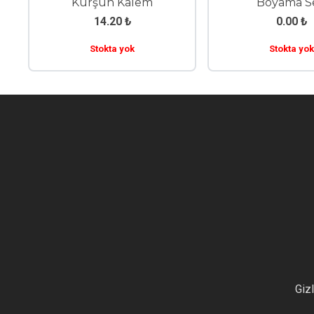
Kurşun Kalem
Boyama S
14.20
₺
0.00
₺
Stokta yok
Stokta yok
Gizl