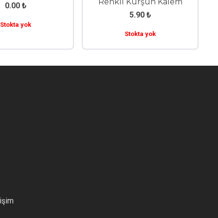
Renkli Kurşun Kalem
0.00
₺
5.90
₺
Stokta yok
Stokta yok
tişim