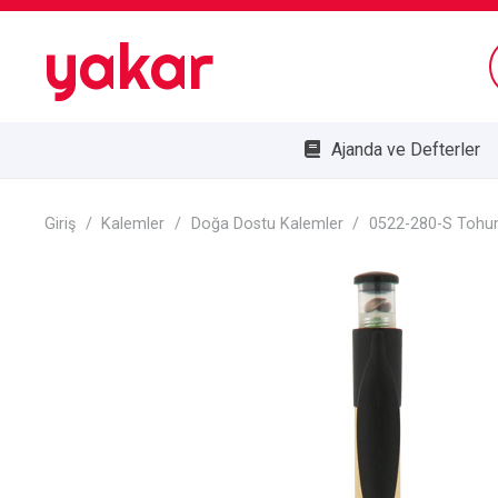
yakar
Ajanda ve Defterler
Bombe Cam Duvar Saatleri
Kupa ve Plaketler
Doğa Dostu Ürünler
Giriş
/
Kalemler
/
Doğa Dostu Kalemler
/
0522-280-S Tohu