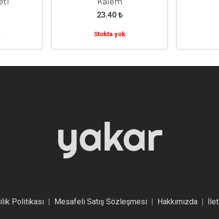
eti
Kalem
23.40
₺
Stokta yok
yakar
ilik Politikası
|
Mesafeli Satış Sözleşmesi
|
Hakkımızda
|
İle