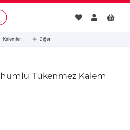
Kalemler
Diğer
Masa Setleri ve Sümenleri
Tohumlu Tükenmez Kalem