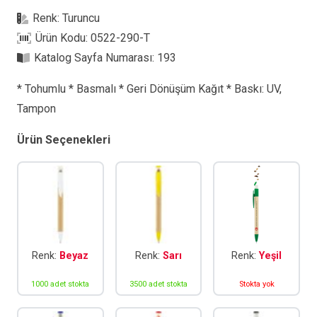
T
Renk:
Turuncu
Tohumlu
Ürün Kodu:
0522-290-T
Kalem
Katalog Sayfa Numarası:
193
adet
* Tohumlu * Basmalı * Geri Dönüşüm Kağıt * Baskı: UV,
Tampon
Ürün Seçenekleri
Renk:
Beyaz
Renk:
Sarı
Renk:
Yeşil
1000 adet stokta
3500 adet stokta
Stokta yok