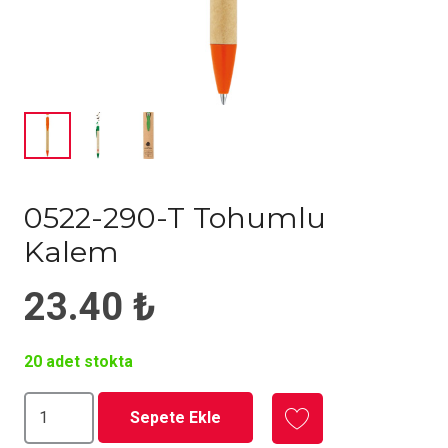
0522-290-T Tohumlu
Kalem
23.40
₺
20 adet stokta
0522-
Sepete Ekle
290-