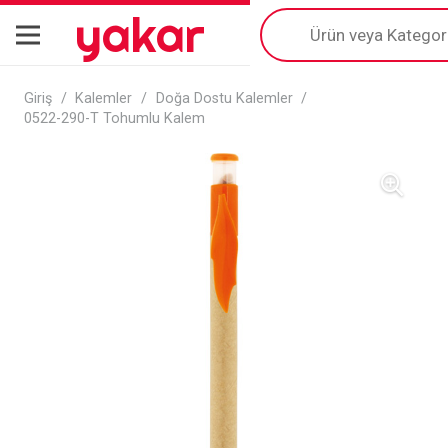
yakar
Products
search
Giriş
/
Kalemler
/
Doğa Dostu Kalemler
/
0522-290-T Tohumlu Kalem