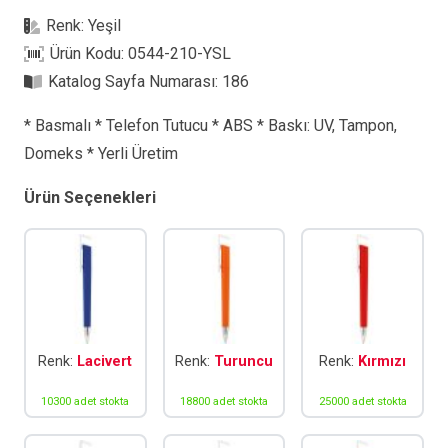
YSL
Renk:
Yeşil
Plastik
Ürün Kodu:
0544-210-YSL
Kalem
Katalog Sayfa Numarası:
186
adet
* Basmalı * Telefon Tutucu * ABS * Baskı: UV, Tampon,
Domeks * Yerli Üretim
Ürün Seçenekleri
Renk:
Lacivert
Renk:
Turuncu
Renk:
Kırmızı
10300 adet stokta
18800 adet stokta
25000 adet stokta