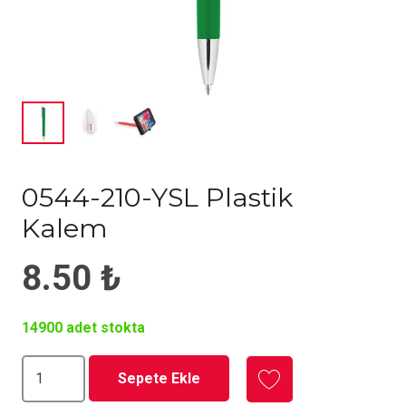
0544-210-YSL Plastik
Kalem
8.50
₺
14900 adet stokta
0544-
Sepete Ekle
210-