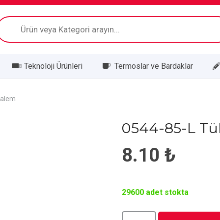
Products
search
Teknoloji Ürünleri
Termoslar ve Bardaklar
Kalem
0544-85-L T
8.10
₺
29600 adet stokta
0544-