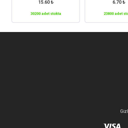
15.60
₺
6.70
₺
30200 adet stokta
23800 adet st
Gizl