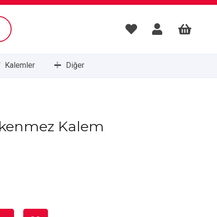
Kalemler
Diğer
Masa Setleri ve Sümenleri
ükenmez Kalem