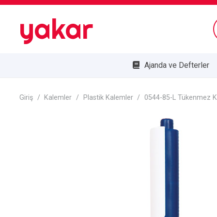
yakar
Ajanda ve Defterler
Bombe Cam Duvar Saatleri
Kupa ve Plaketler
Doğa Dostu Ürünler
Giriş
/
Kalemler
/
Plastik Kalemler
/
0544-85-L Tükenmez 