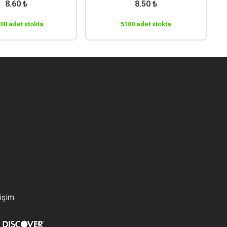
8.60
₺
8.50
₺
00 adet stokta
5100 adet stokta
tişim