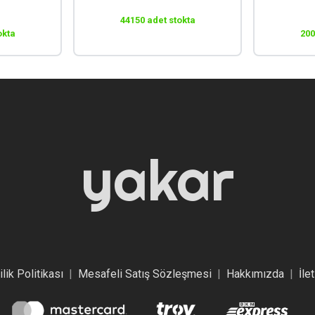
44150 adet stokta
okta
200
yakar
ilik Politikası
|
Mesafeli Satış Sözleşmesi
|
Hakkımızda
|
İle