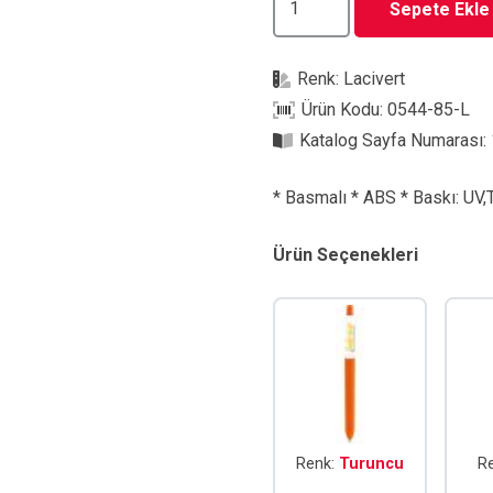
Sepete Ekle
85-
L
Renk:
Lacivert
Tükenmez
Ürün Kodu:
0544-85-L
Kalem
Katalog Sayfa Numarası:
adet
* Basmalı * ABS * Baskı: UV,
Ürün Seçenekleri
Renk:
Turuncu
R