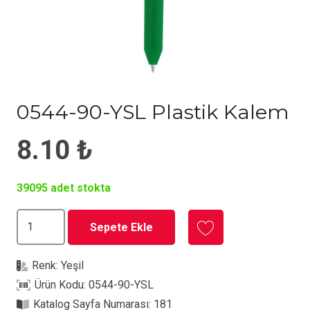
0544-90-YSL Plastik Kalem
8.10
₺
39095 adet stokta
0544-
Sepete Ekle
90-
YSL
Renk:
Yeşil
Plastik
Ürün Kodu:
0544-90-YSL
Kalem
Katalog Sayfa Numarası:
181