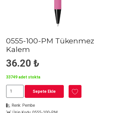
0555-100-PM Tükenmez
Kalem
36.20
₺
33749 adet stokta
0555-
Sepete Ekle
100-
PM
Renk:
Pembe
Tükenmez
Ürün Kodu:
0555-100-PM