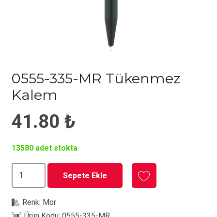
0555-335-MR Tükenmez
Kalem
41.80
₺
13580 adet stokta
0555-
Sepete Ekle
335-
MR
Renk:
Mor
Tükenmez
Ürün Kodu:
0555-335-MR