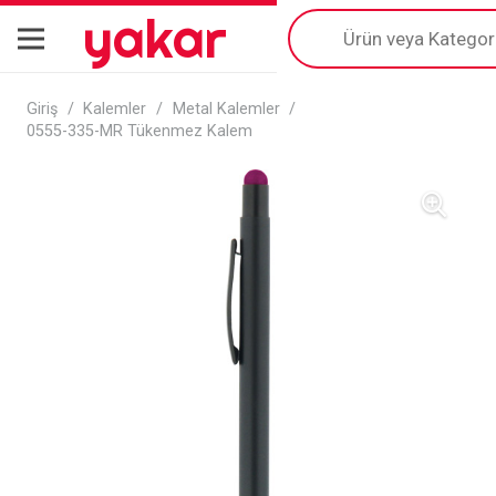
yakar
Products
search
Giriş
/
Kalemler
/
Metal Kalemler
/
0555-335-MR Tükenmez Kalem