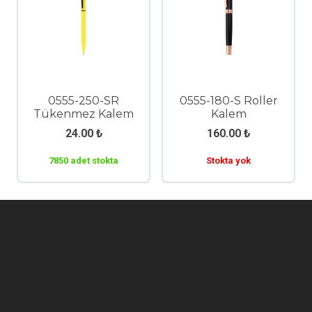
0555-250-SR
0555-180-S Roller
Tükenmez Kalem
Kalem
24.00
₺
160.00
₺
7850 adet stokta
Stokta yok