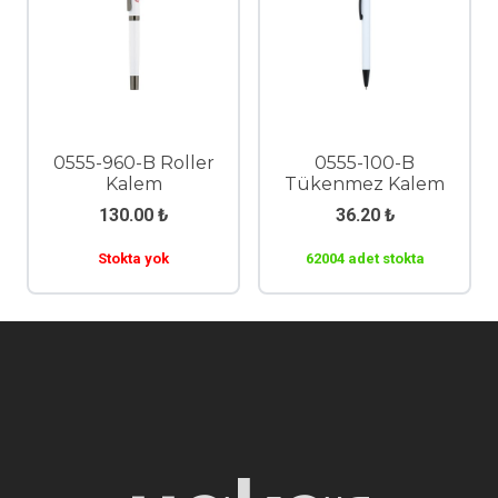
0555-960-B Roller
0555-100-B
Kalem
Tükenmez Kalem
130.00
₺
36.20
₺
Stokta yok
62004 adet stokta