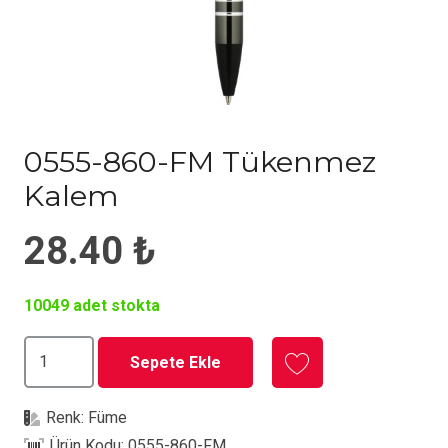
0555-860-FM Tükenmez
Kalem
28.40
₺
10049 adet stokta
0555-
Sepete Ekle
860-
FM
Renk:
Füme
Tükenmez
Ürün Kodu:
0555-860-FM