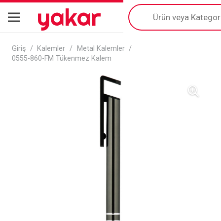
yakar
Products
search
Giriş
/
Kalemler
/
Metal Kalemler
/
0555-860-FM Tükenmez Kalem