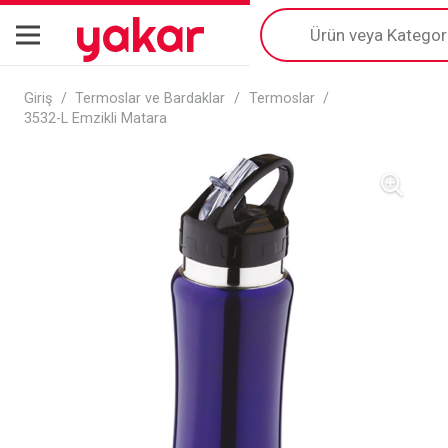
yakar
Products
search
Giriş
/
Termoslar ve Bardaklar
/
Termoslar
/
3532-L Emzikli Matara