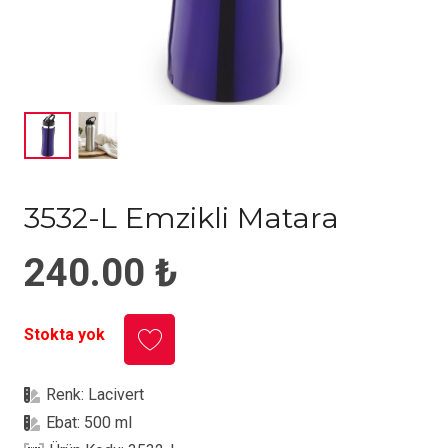
3532-L Emzikli Matara
240.00
₺
Stokta yok
Renk:
Lacivert
Ebat:
500 ml