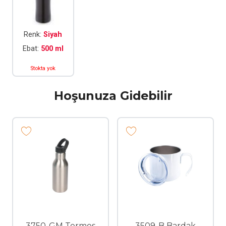
Renk:
Siyah
Ebat:
500 ml
Stokta yok
Hoşunuza Gidebilir
3750-GM Termos
3509-B Bardak