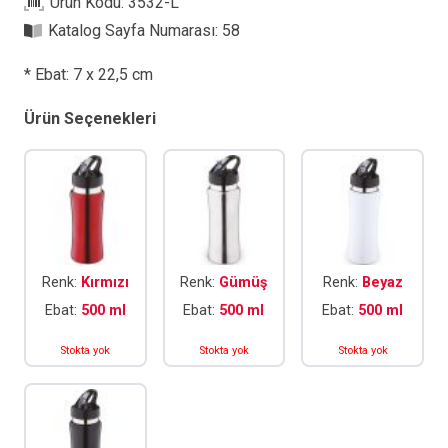
Ürün Kodu:
3532-L
Katalog Sayfa Numarası:
58
* Ebat: 7 x 22,5 cm
Ürün Seçenekleri
Renk:
Kırmızı
Renk:
Gümüş
Renk:
Beyaz
Ebat:
500 ml
Ebat:
500 ml
Ebat:
500 ml
Stokta yok
Stokta yok
Stokta yok