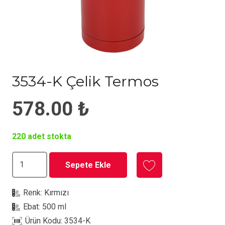
3534-K Çelik Termos
578.00
₺
220 adet stokta
3534-
Sepete Ekle
K
Çelik
Renk:
Kırmızı
Termos
Ebat:
500 ml
adet
Ürün Kodu:
3534-K