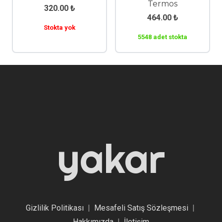
Termos
320.00
₺
464.00
₺
Stokta yok
5548 adet stokta
yakar
Gizlilik Politikası
|
Mesafeli Satış Sözleşmesi
|
Hakkımızda
|
İletişim