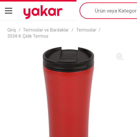
yakar
Products
search
Giriş
/
Termoslar ve Bardaklar
/
Termoslar
/
3534-K Çelik Termos