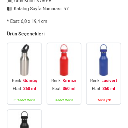
Ürün Kodu:
3750-B
Katalog Sayfa Numarası:
57
* Ebat: 6,8 x 19,4 cm
Ürün Seçenekleri
Renk:
Gümüş
Renk:
Kırmızı
Renk:
Lacivert
Ebat:
360 ml
Ebat:
360 ml
Ebat:
360 ml
819 adet stokta
3 adet stokta
Stokta yok