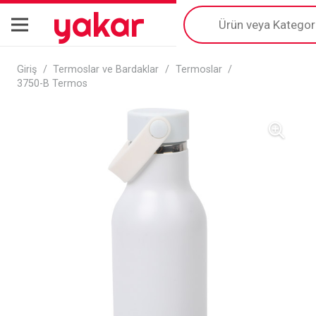
yakar
Products
search
Giriş
/
Termoslar ve Bardaklar
/
Termoslar
/
3750-B Termos