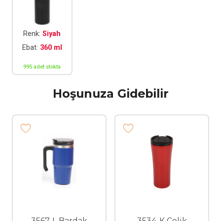
Renk:
Siyah
Ebat:
360 ml
995 adet stokta
Hoşunuza Gidebilir
3567-L Bardak
3534-K Çelik