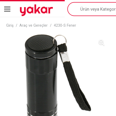
yakar
Products
search
Giriş
/
Araç ve Gereçler
/
4230-S Fener