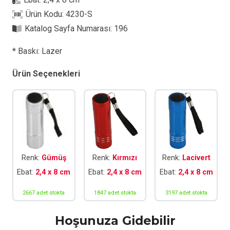
Ürün Kodu:
4230-S
Katalog Sayfa Numarası:
196
* Baskı: Lazer
Ürün Seçenekleri
Renk:
Gümüş
Renk:
Kırmızı
Renk:
Lacivert
Ebat:
2,4 x 8 cm
Ebat:
2,4 x 8 cm
Ebat:
2,4 x 8 cm
2667 adet stokta
1847 adet stokta
3197 adet stokta
Hoşunuza Gidebilir