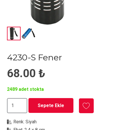
4230-S Fener
68.00
₺
2489 adet stokta
4230-
Sepete Ekle
S
Fener
Renk:
Siyah
adet
Ebat:
2,4 x 8 cm