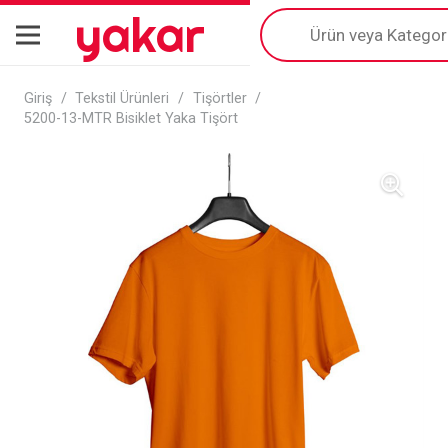
yakar
Products
search
Giriş
/
Tekstil Ürünleri
/
Tişörtler
/
5200-13-MTR Bisiklet Yaka Tişört