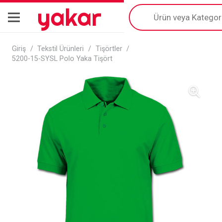
yakar
Products
search
Giriş
/
Tekstil Ürünleri
/
Tişörtler
/
5200-15-SYSL Polo Yaka Tişört