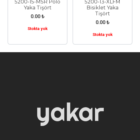
5200-15-MSR Polo
5200-13-XLFM
Yaka Tişört
Bisiklet Yaka
Tişört
0.00
₺
0.00
₺
Stokta yok
Stokta yok
yakar