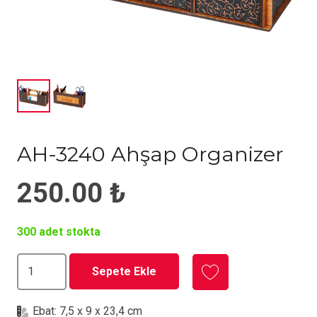
AH-3240 Ahşap Organizer
250.00
₺
300 adet stokta
AH-
Sepete Ekle
3240
Ahşap
Ebat:
7,5 x 9 x 23,4 cm