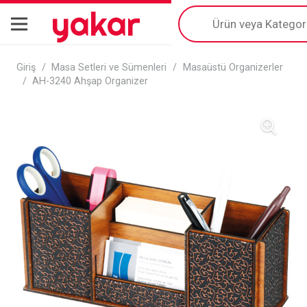
yakar
Products
search
Giriş
/
Masa Setleri ve Sümenleri
/
Masaüstü Organizerler
/
AH-3240 Ahşap Organizer