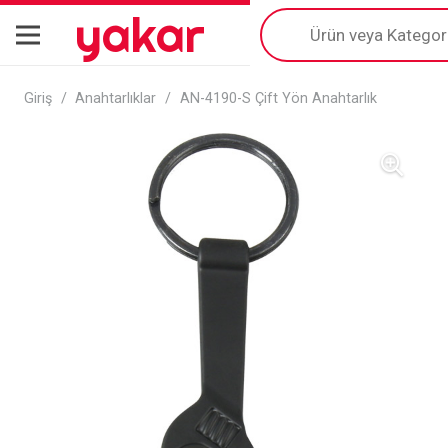
yakar
Products
search
Giriş
/
Anahtarlıklar
/
AN-4190-S Çift Yön Anahtarlık