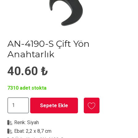
AN-4190-S Çift Yön
Anahtarlık
40.60
₺
7310 adet stokta
AN-
Sepete Ekle
4190-
S
Renk:
Siyah
Çift
Ebat:
2,2 x 8,7 cm
Yön