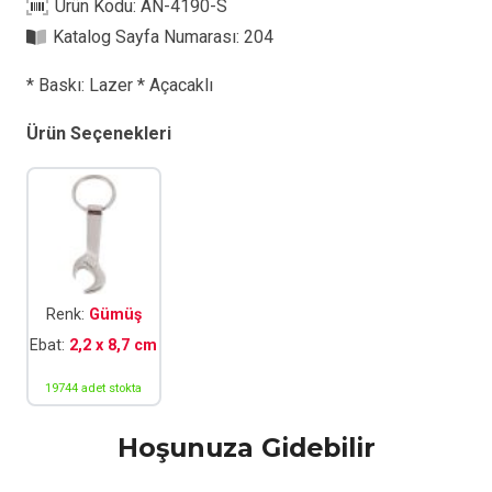
Ürün Kodu:
AN-4190-S
Anahtarlık
Katalog Sayfa Numarası:
204
adet
* Baskı: Lazer * Açacaklı
Ürün Seçenekleri
Renk:
Gümüş
Ebat:
2,2 x 8,7 cm
19744 adet stokta
Hoşunuza Gidebilir