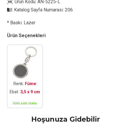
Ürün Kodu:
AN-5225-L
Anahtarlık
Katalog Sayfa Numarası:
206
adet
* Baskı: Lazer
Ürün Seçenekleri
Renk:
Füme
Ebat:
3,5 x 9 cm
6066 adet stokta
Hoşunuza Gidebilir