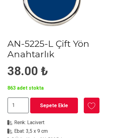
AN-5225-L Çift Yön
Anahtarlık
38.00
₺
863 adet stokta
AN-
Sepete Ekle
5225-
L
Renk:
Lacivert
Çift
Ebat:
3,5 x 9 cm
Yön